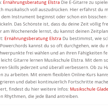
n:
Ernährungsberatung Elstra
Die E-Gitarre zu spiele
ich musikalisch voll auszudrücken. Hier erfährst du
t dem Instrument beginnst oder schon ein bisschen sp
keln. Das Schönste ist, dass du deine Zeit völlig fr
r am Wochenende lernst, du kannst deinen Zeitplan f
t:
Ernährungsberatung Elstra
Du bestimmst, wie sc
werchords kannst du so oft durchgehen, wie du möc
hwerpunkte frei wählen und an ihren Fähigkeiten fe
eicht Gitarre lernen Musikschule Elstra. Mit dem sof
en-Skills jederzeit und überall verbessern. Ob zu Ha
n zu arbeiten. Mit einem flexiblen Online-Kurs kann
grieren und dabei kontinuierlich Fortschritte mache
rt, findest du hier weitere Infos:
Musikschule Glad
en Rhythmen, die jede Band antreiben.