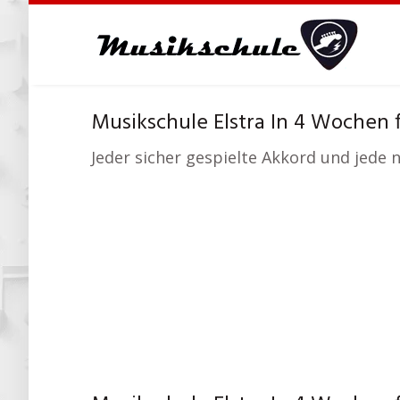
Skip
to
main
content
Musikschule Elstra In 4 Wochen f
Jeder sicher gespielte Akkord und jede 