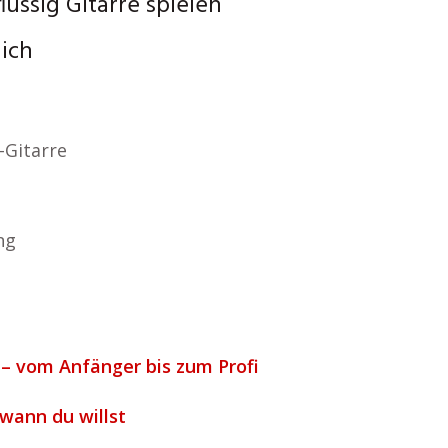
lüssig Gitarre spielen
lich
-Gitarre
ng
 – vom Anfänger bis zum Profi
 wann du willst