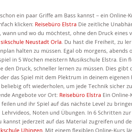
schon ein paar Griffe am Bass kannst – ein Online-Ku
nfach klicken:
Reisebüro Elstra
Die zeitliche Unabhä
en, wann und wo du möchtest, ohne den Druck eines
sikschule Neustadt Orla
. Du hast die Freiheit, zu 
enplan halten zu müssen. Egal ob morgens, abends 
piel in 5 Wochen meistern Musikschule Elstra. Ein fle
den Druck, schneller lernen zu müssen. Dies gibt d
oder das Spiel mit dem Plektrum in deinem eigenen
 beliebig oft wiederholen, um jede Technik sicher 
nende Angebote vor Ort:
Reisebüro Elstra
Ein Online-
 feilen und ihr Spiel auf das nächste Level zu bringe
lle Lehrvideos, Noten und Übungen. In 6 Schritten zu
 kannst jederzeit auf das Material zugreifen und de
kschule Uhingen
. Mit einem flexiblen Online-Kurs l