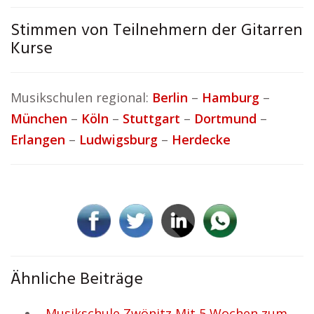
Stimmen von Teilnehmern der Gitarren
Kurse
Musikschulen regional:
Berlin
–
Hamburg
–
München
–
Köln
–
Stuttgart
–
Dortmund
–
Erlangen
–
Ludwigsburg
–
Herdecke
Ähnliche Beiträge
Musikschule Zwönitz Mit 5 Wochen zum