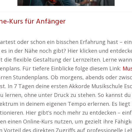
ine-Kurs für Anfänger
artest oder schon ein bisschen Erfahrung hast – ein 
s es in der Nähe noch gibt? Hier klicken und entdeck
t die flexible Gestaltung der Lernzeiten. Lerne wan
nplans. Für tiefere Einblicke folge diesem Link:
Mus
tarren Stundenplans. Ob morgens, abends oder zwisc
 In 7 Tagen deine ersten Akkorde Musikschule Eschb
zu lernen, ohne unter Druck zu stehen. So kannst d
ektrum in deinem eigenen Tempo erlernen. Es liegt a
ionieren. Hier gibt’s noch mehr zu entdecken – einf
n einen Online-Kurs nutzen, um gezielt ihre Fähigke
en Vorteil des direkten Zugriffs auf professionelle 