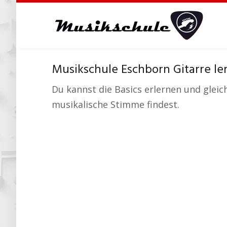
Skip
to
main
content
Musikschule Eschborn Gitarre le
Du kannst die Basics erlernen und gleic
musikalische Stimme findest.