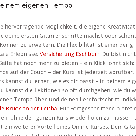
n deinem eigenen Tempo
eine hervorragende Möglichkeit, die eigene Kreativit
e deine ersten Gitarrenschritte machst oder schon 
Können zu erweitern. Die Flexibilität ist einer der g
ale Erlebnisse:
Versicherung Eschborn
Du bist nich
Seite hat noch mehr zu bieten – ein Klick lohnt sich:
s auf der Couch – der Kurs ist jederzeit abrufbar.
s kannst du lernen, wie es dir passt – in deinem ei
u kannst die Lektionen so oft durchgehen, wie du wi
genen Tempo üben und deinen Lernfortschritt indivi
e Bruck an der Leitha
. Für Fortgeschrittene bietet d
en, ohne den ganzen Kurs wiederholen zu müssen. D
 ein weiterer Vorteil eines Online-Kurses. Dein Git
 die Akustik-Gitarre komplett neu erlernen oder a