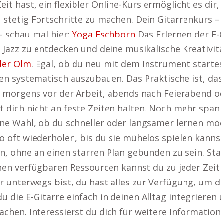
it hast, ein flexibler Online-Kurs ermöglicht es dir,
d stetig Fortschritte zu machen. Dein Gitarrenkurs 
– schau mal hier:
Yoga Eschborn
Das Erlernen der E-G
d Jazz zu entdecken und deine musikalische Kreativi
der Olm
. Egal, ob du neu mit dem Instrument startes
iten systematisch auszubauen. Das Praktische ist, das
du morgens vor der Arbeit, abends nach Feierabend
t dich nicht an feste Zeiten halten. Noch mehr spa
ine Wahl, ob du schneller oder langsamer lernen mö
ft wiederholen, bis du sie mühelos spielen kannst
n, ohne an einen starren Plan gebunden zu sein. Star
hen verfügbaren Ressourcen kannst du zu jeder Zeit
er unterwegs bist, du hast alles zur Verfügung, um d
u die E-Gitarre einfach in deinen Alltag integrieren 
achen. Interessierst du dich für weitere Informatio