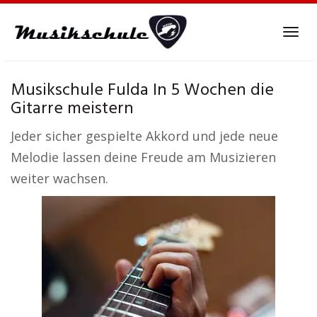
Skip
to
Tog
main
navi
content
Musikschule Fulda In 5 Wochen die
Gitarre meistern
Jeder sicher gespielte Akkord und jede neue
Melodie lassen deine Freude am Musizieren
weiter wachsen.