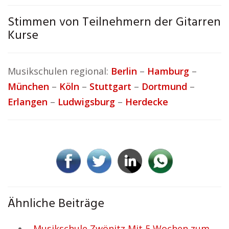
Stimmen von Teilnehmern der Gitarren
Kurse
Musikschulen regional:
Berlin
–
Hamburg
–
München
–
Köln
–
Stuttgart
–
Dortmund
–
Erlangen
–
Ludwigsburg
–
Herdecke
Ähnliche Beiträge
Musikschule Zwönitz Mit 5 Wochen zum