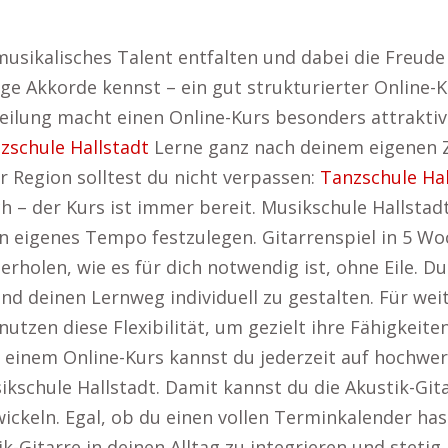
musikalisches Talent entfalten und dabei die Freude
ge Akkorde kennst – ein gut strukturierter Online-K
nteilung macht einen Online-Kurs besonders attraktiv
zschule Hallstadt
Lerne ganz nach deinem eigenen Ze
r Region solltest du nicht verpassen:
Tanzschule Hal
– der Kurs ist immer bereit. Musikschule Hallstadt
ein eigenes Tempo festzulegen. Gitarrenspiel in 5 W
derholen, wie es für dich notwendig ist, ohne Eile. D
d deinen Lernweg individuell zu gestalten. Für weit
 nutzen diese Flexibilität, um gezielt ihre Fähigkei
 einem Online-Kurs kannst du jederzeit auf hochwe
kschule Hallstadt. Damit kannst du die Akustik-Git
ckeln. Egal, ob du einen vollen Terminkalender hast 
ik-Gitarre in deinen Alltag zu integrieren und steti