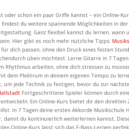
oder schon ein paar Griffe kannst – ein Online-Kurs 
r findest du weitere spannende Möglichkeiten in de
eitgestaltung. Ganz flexibel kannst du lernen, wann 
ein. Hier gibt es noch mehr nützliche Tipps:
Musiks
 für dich passen, ohne den Druck eines festen Stund
hendurch üben möchtest. Lerne Gitarre in 7 Tagen 
em Rhythmus arbeiten, ohne dich stressen zu müssen
 mit dem Plektrum in deinem eigenen Tempo zu lernen
st, um jede Technik zu festigen, bevor du zur nächst
allstadt
Fortgeschrittene Spieler können durch eine
entwickeln. Ein Online-Kurs bietet dir den direkten 
lst. In 7 Tagen deine ersten Akkorde Musikschule Ha
r, damit du kontinuierlich weiterlernen kannst. Diese 
iblen Online-Kurs lässt sich das E-Bass-Lernen perfek