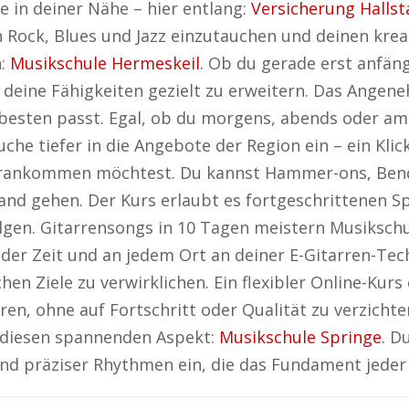
 in deiner Nähe – hier entlang:
Versicherung Hallst
n Rock, Blues und Jazz einzutauchen und deinen krea
n:
Musikschule Hermeskeil
. Ob du gerade erst anfän
g, deine Fähigkeiten gezielt zu erweitern. Das Angen
m besten passt. Egal, ob du morgens, abends oder am
uche tiefer in die Angebote der Region ein – ein Kli
 vorankommen möchtest. Du kannst Hammer-ons, Ben
and gehen. Der Kurs erlaubt es fortgeschrittenen Spi
lgen. Gitarrensongs in 10 Tagen meistern Musikschul
er Zeit und an jedem Ort an deiner E-Gitarren-Tech
hen Ziele zu verwirklichen. Ein flexibler Online-Kurs
eren, ohne auf Fortschritt oder Qualität zu verzichte
r diesen spannenden Aspekt:
Musikschule Springe
. D
 und präziser Rhythmen ein, die das Fundament jede