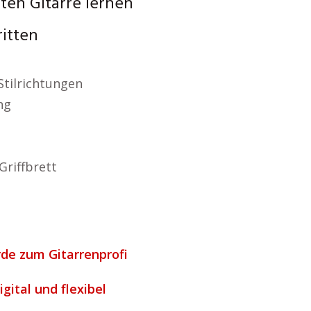
ten Gitarre lernen
ritten
Stilrichtungen
ng
Griffbrett
rde zum Gitarrenprofi
gital und flexibel