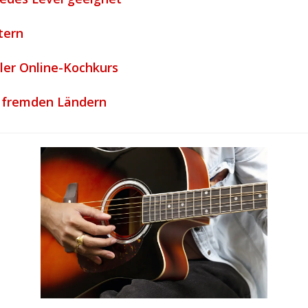
tern
ler Online-Kochkurs
s fremden Ländern