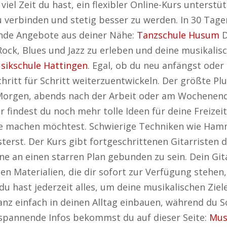
viel Zeit du hast, ein flexibler Online-Kurs unterstü
u verbinden und stetig besser zu werden. In 30 Tag
ende Angebote aus deiner Nähe:
Tanzschule Husum
D
ock, Blues und Jazz zu erleben und deine musikalis
sikschule Hattingen
. Egal, ob du neu anfängst oder
chritt für Schritt weiterzuentwickeln. Der größte Plu
Morgen, abends nach der Arbeit oder am Wochenende
r findest du noch mehr tolle Ideen für deine Freize
ritte machen möchtest. Schwierige Techniken wie H
terst. Der Kurs gibt fortgeschrittenen Gitarristen 
ne an einen starren Plan gebunden zu sein. Dein Gi
Materialien, die dir sofort zur Verfügung stehen, k
u hast jederzeit alles, um deine musikalischen Ziele
nz einfach in deinen Alltag einbauen, während du Sch
 spannende Infos bekommst du auf dieser Seite:
Mus