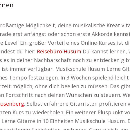
ernen
 großartige Möglichkeit, deine musikalische Kreativi
rade erst anfängst oder schon erste Akkorde kennst 
 Level. Ein großer Vorteil eines Online-Kurses ist die
indest du hier:
Reisebüro Husum
Du kannst lernen, 
s es in deiner Nachbarschaft noch zu entdecken gib
 ist immer verfügbar. Musikschule Husum Lerne Gitar
igenes Tempo festzulegen. In 3 Wochen spielend leic
rzeit möglich, ohne dich beeilen zu müssen. Das gibt
n Fortschritt nach deinen Wünschen zu steuern. W
Rosenberg
. Selbst erfahrene Gitarristen profitieren 
zen Kurs zu wiederholen. Ein weiterer Pluspunkt von
Lerne Gitarre in 10 Einheiten Musikschule Husum. 
eschrittenen Fähigkeiten ausbauen. Ganz gleich, wo d