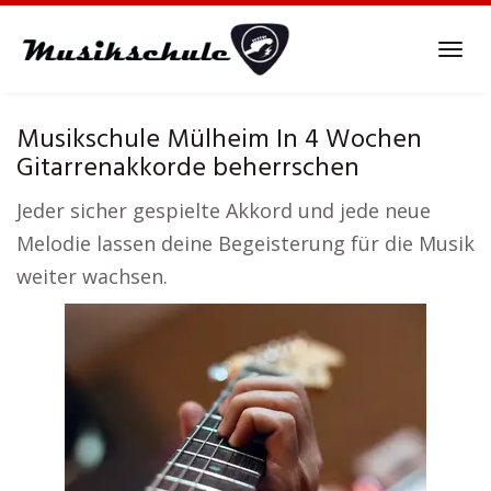
Skip
to
Tog
main
navi
content
Musikschule Mülheim In 4 Wochen
Gitarrenakkorde beherrschen
Jeder sicher gespielte Akkord und jede neue
Melodie lassen deine Begeisterung für die Musik
weiter wachsen.