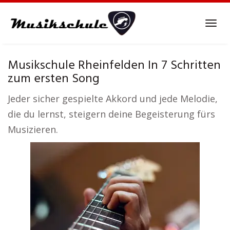
Skip
to
Tog
main
navi
content
Musikschule Rheinfelden In 7 Schritten
zum ersten Song
Jeder sicher gespielte Akkord und jede Melodie,
die du lernst, steigern deine Begeisterung fürs
Musizieren.