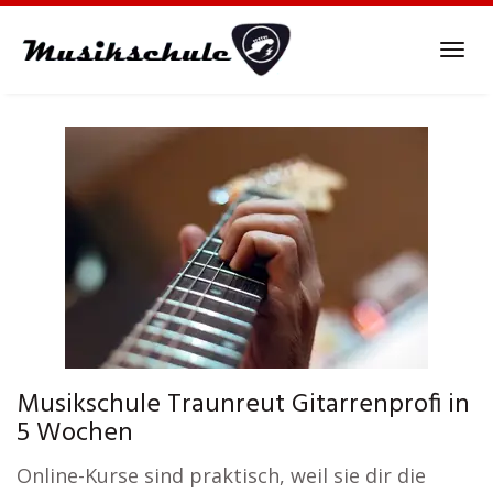
Skip
to
Tog
main
navi
content
Musikschule Traunreut Gitarrenprofi in
5 Wochen
Online-Kurse sind praktisch, weil sie dir die