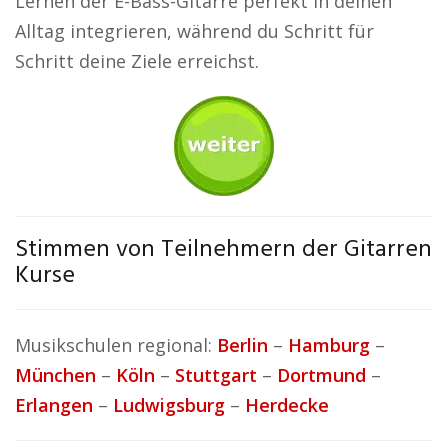
Lernen der E-Bass-Gitarre perfekt in deinen
Alltag integrieren, während du Schritt für
Schritt deine Ziele erreichst.
Stimmen von Teilnehmern der Gitarren
Kurse
Musikschulen regional:
Berlin
–
Hamburg
–
München
–
Köln
–
Stuttgart
–
Dortmund
–
Erlangen
–
Ludwigsburg
–
Herdecke