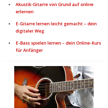
Akustik-Gitarre von Grund auf online
erlernen
E-Gitarre lernen leicht gemacht – dein
digitaler Weg
E-Bass spielen lernen – dein Online-Kurs
für Anfänger