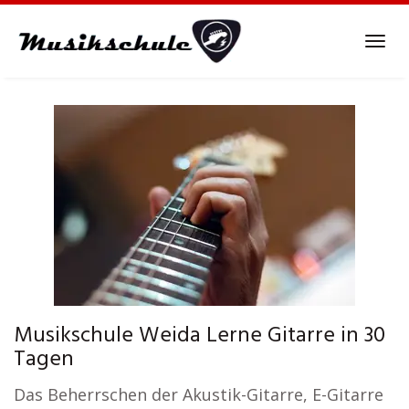
Skip
to
Tog
main
navi
content
Musikschule Weida Lerne Gitarre in 30
Tagen
Das Beherrschen der Akustik-Gitarre, E-Gitarre