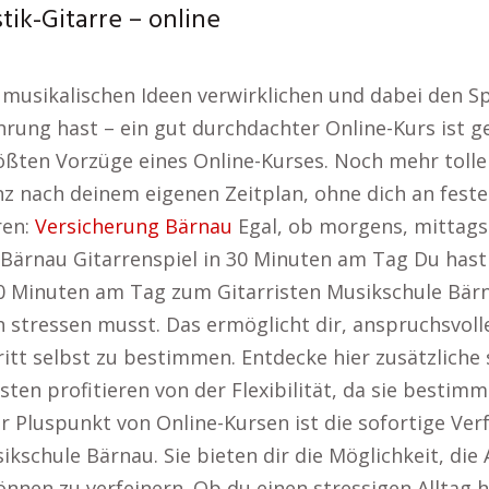
tik-Gitarre – online
e musikalischen Ideen verwirklichen und dabei den S
rung hast – ein gut durchdachter Online-Kurs ist g
er größten Vorzüge eines Online-Kurses. Noch mehr t
z nach deinem eigenen Zeitplan, ohne dich an feste 
ren:
Versicherung Bärnau
Egal, ob morgens, mittags 
Bärnau Gitarrenspiel in 30 Minuten am Tag Du hast
30 Minuten am Tag zum Gitarristen Musikschule Bär
h stressen musst. Das ermöglicht dir, anspruchsvo
itt selbst zu bestimmen. Entdecke hier zusätzliche
isten profitieren von der Flexibilität, da sie besti
r Pluspunkt von Online-Kursen ist die sofortige Ve
schule Bärnau. Sie bieten dir die Möglichkeit, die A
nnen zu verfeinern. Ob du einen stressigen Alltag ha