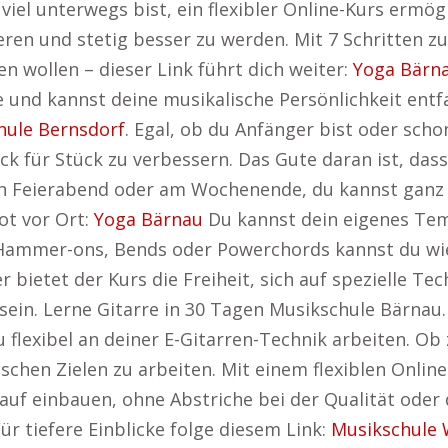
viel unterwegs bist, ein flexibler Online-Kurs ermögl
ieren und stetig besser zu werden. Mit 7 Schritten 
n wollen – dieser Link führt dich weiter:
Yoga Bärn
 und kannst deine musikalische Persönlichkeit entfa
hule Bernsdorf
. Egal, ob du Anfänger bist oder scho
k für Stück zu verbessern. Das Gute daran ist, dass d
ch Feierabend oder am Wochenende, du kannst ganz
ot vor Ort:
Yoga Bärnau
Du kannst dein eigenes Te
Hammer-ons, Bends oder Powerchords kannst du wied
r bietet der Kurs die Freiheit, sich auf spezielle T
ein. Lerne Gitarre in 30 Tagen Musikschule Bärnau.
flexibel an deiner E-Gitarren-Technik arbeiten. Ob 
chen Zielen zu arbeiten. Mit einem flexiblen Onlin
lauf einbauen, ohne Abstriche bei der Qualität oder
r tiefere Einblicke folge diesem Link:
Musikschule 