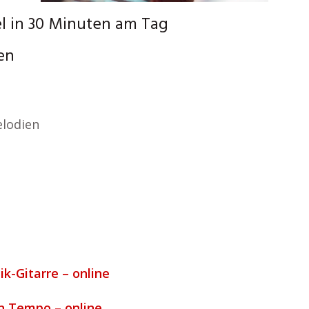
l in 30 Minuten am Tag
len
lodien
ik-Gitarre – online
n Tempo – online