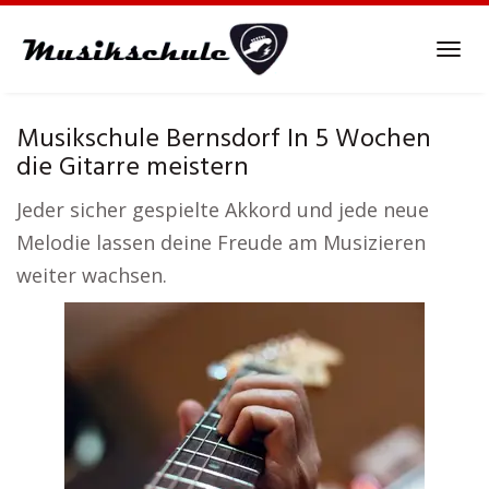
Skip
to
Tog
main
navi
content
Musikschule Bernsdorf In 5 Wochen
die Gitarre meistern
Jeder sicher gespielte Akkord und jede neue
Melodie lassen deine Freude am Musizieren
weiter wachsen.