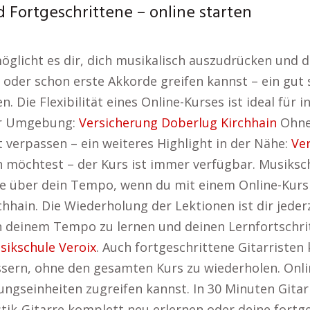
 Fortgeschrittene – online starten
öglicht es dir, dich musikalisch auszudrücken und 
oder schon erste Akkorde greifen kannst – ein gut s
. Die Flexibilität eines Online-Kurses ist ideal für 
ner Umgebung:
Versicherung Doberlug Kirchhain
Ohne 
t verpassen – ein weiteres Highlight in der Nähe:
Ve
n möchtest – der Kurs ist immer verfügbar. Musiks
le über dein Tempo, wenn du mit einem Online-Kurs 
hhain. Die Wiederholung der Lektionen ist dir jeder
n deinem Tempo zu lernen und deinen Lernfortschrit
sikschule Veroix
. Auch fortgeschrittene Gitarristen 
ssern, ohne den gesamten Kurs zu wiederholen. Onlin
bungseinheiten zugreifen kannst. In 30 Minuten Gita
stik-Gitarre komplett neu erlernen oder deine fortg