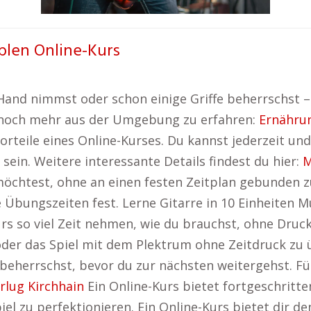
blen Online-Kurs
 Hand nimmst oder schon einige Griffe beherrschst –
um noch mehr aus der Umgebung zu erfahren:
Ernähru
 Vorteile eines Online-Kurses. Du kannst jederzeit u
ein. Weitere interessante Details findest du hier:
M
htest, ohne an einen festen Zeitplan gebunden zu 
 Übungszeiten fest. Lerne Gitarre in 10 Einheiten M
rs so viel Zeit nehmen, wie du brauchst, ohne Druck.
oder das Spiel mit dem Plektrum ohne Zeitdruck zu 
 beherrschst, bevor du zur nächsten weitergehst. Fü
lug Kirchhain
Ein Online-Kurs bietet fortgeschritte
iel zu perfektionieren. Ein Online-Kurs bietet dir de