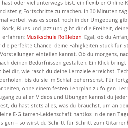
hast oder viel unterwegs bist, ein flexibler Online-K
und stetig Fortschritte zu machen. In 30 Minuten tä
mal vorbei, was es sonst noch in der Umgebung gib
Rock, Blues und Jazz und gibt dir die Freiheit, deine
u erfahren:
Musikschule Roßleben
. Egal, ob du Anfän
 die perfekte Chance, deine Fähigkeiten Stück für St
 Vorstellungen einteilen kannst. Ob du morgens, n
ach deinen Bedürfnissen gestalten. Ein Klick bringt 
t bei dir, wie rasch du deine Lernziele erreichst. 
erholen, bis du sie im Schlaf beherrschst. Für fortg
arbeiten, ohne einem festen Lehrplan zu folgen. Ler
ugang zu allen Videos und Übungen kannst du jederze
st, du hast stets alles, was du brauchst, um an dei
, deine E-Gitarren-Leidenschaft nahtlos in deinen Ta
ssigen – so wirst du Schritt für Schritt zum Gitarre