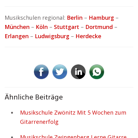
Musikschulen regional:
Berlin
–
Hamburg
–
München
–
Köln
–
Stuttgart
–
Dortmund
–
Erlangen
–
Ludwigsburg
–
Herdecke
Ähnliche Beiträge
Musikschule Zwönitz Mit 5 Wochen zum
Gitarrenerfolg
Musikschule Zwingenberg Lerne Gitarre