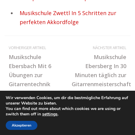
Musikschule Zwettl In 5 Schritten zur
perfekten Akkordfolge
VORHERIGER ARTIKEL
NÄCHSTER ARTIKEL
Musikschule
Musikschule
Ebersbach Mit 6
Ebersberg In 30
Übungen zur
Minuten täglich zur
Gitarrentechnik
Gitarrenmeisterschaft
Wir verwenden Cookies, um dir die bestmögliche Erfahrung auf
unserer Website zu bieten.
You can find out more about which cookies we are using or
© Ton-Musikschule.de
switch them off in
settings
.
Impressum / Datenschutz
Cookie-Richtlinie (EU)
Akzeptieren