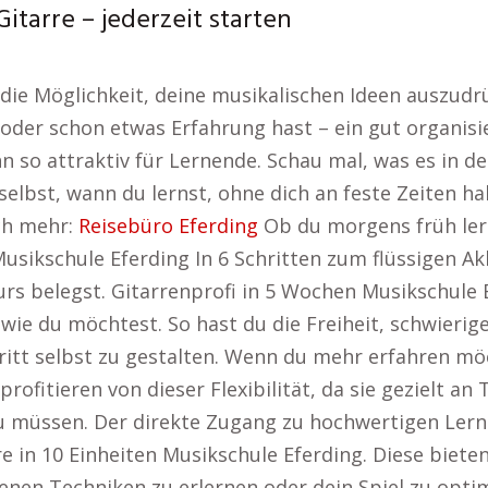
itarre – jederzeit starten
r die Möglichkeit, deine musikalischen Ideen auszud
 oder schon etwas Erfahrung hast – ein gut organisie
ihn so attraktiv für Lernende. Schau mal, was es in
lbst, wann du lernst, ohne dich an feste Zeiten halt
ch mehr:
Reisebüro Eferding
Ob du morgens früh ler
Musikschule Eferding In 6 Schritten zum flüssigen 
s belegst. Gitarrenprofi in 5 Wochen Musikschule E
 wie du möchtest. So hast du die Freiheit, schwieri
itt selbst zu gestalten. Wenn du mehr erfahren möc
 profitieren von dieser Flexibilität, da sie gezielt 
müssen. Der direkte Zugang zu hochwertigen Lernma
re in 10 Einheiten Musikschule Eferding. Diese bieten
enen Techniken zu erlernen oder dein Spiel zu optim