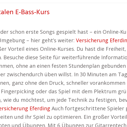
talen E-Bass-Kurs
er schon erste Songs gespielt hast – ein Online-Kurs
 Umgebung – hier geht’s weiter:
Versicherung Eferdi
roßer Vorteil eines Online-Kurses. Du hast die Freihei
n. Besuche diese Seite für weiterführende Informati
mmen, ohne an einen festen Stundenplan gebunden zu
r zwischendurch üben willst. In 30 Minuten am Tag
en, ganz ohne den Druck, schneller vorankommen zu
 Fingerpicking oder das Spiel mit dem Plektrum grü
, wie du möchtest, um jede Technik zu festigen, be
ersicherung Eferding
Auch fortgeschrittene Spieler 
iten und ihr Spiel zu optimieren. Ein großer Vorteil
 Noten und Übungen. Mit 6 Übungen zur Gitarrentechn