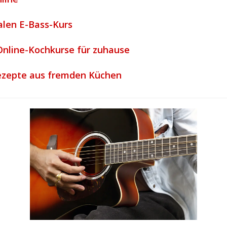
alen E-Bass-Kurs
nline-Kochkurse für zuhause
Rezepte aus fremden Küchen