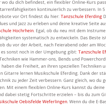
r wo du dich befindest, ein flexibler Online-Kurs pa
tarrenfähigkeiten kontinuierlich zu verbessern. In 5 
ebote vor Ort findest du hier:
Tanzschule Eferding
D
lues und Jazz zu erleben und deine kreative Seite au
chule Hochrhein
. Egal, ob du neu mit dem Instrume
 Fähigkeiten systematisch zu entwickeln. Das Beste is
l, ob du vor der Arbeit, nach Feierabend oder am W
s es sonst noch in der Umgebung gibt:
Tanzschule E
Techniken wie Hammer-ons, Bends und Powerchords s
r haben die Freiheit, an ihren speziellen Techniken
en Gitarre lernen Musikschule Eferding. Dank der s
nik zu jeder Zeit verbessern. Ganz gleich, wo du ge
en. Mit einem flexiblen Online-Kurs kannst du deine 
d dabei stetig Fortschritte erzielen – bis du zum Gi
ikschule Oebisfelde Weferlingen
. Wenn du die E-Bas