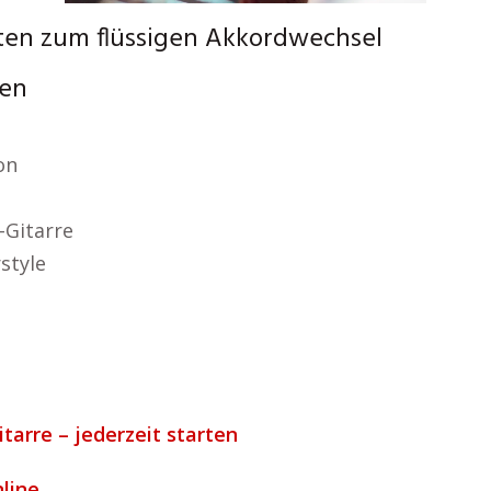
tten zum flüssigen Akkordwechsel
nen
on
-Gitarre
style
tarre – jederzeit starten
nline