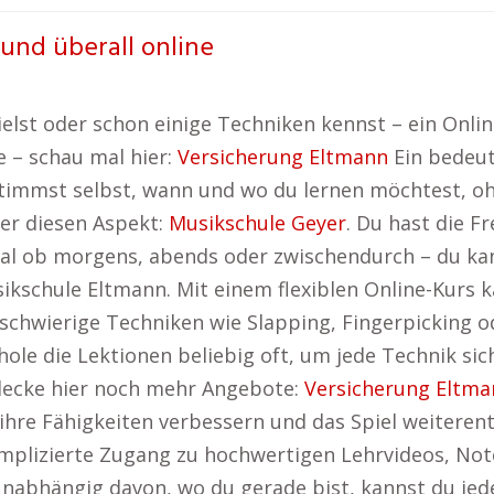
 und überall online
elst oder schon einige Techniken kennst – ein Online
e – schau mal hier:
Versicherung Eltmann
Ein bedeut
estimmst selbst, wann und wo du lernen möchtest, o
er diesen Aspekt:
Musikschule Geyer
. Du hast die Fr
al ob morgens, abends oder zwischendurch – du kanns
kschule Eltmann. Mit einem flexiblen Online-Kurs 
 schwierige Techniken wie Slapping, Fingerpicking o
ole die Lektionen beliebig oft, um jede Technik sic
decke hier noch mehr Angebote:
Versicherung Eltma
ihre Fähigkeiten verbessern und das Spiel weiterentw
komplizierte Zugang zu hochwertigen Lehrvideos, N
nabhängig davon, wo du gerade bist, kannst du jede