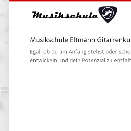
Skip
to
main
content
Musikschule Eltmann Gitarrenkur
Egal, ob du am Anfang stehst oder schon
entwickeln und dein Potenzial zu entfal