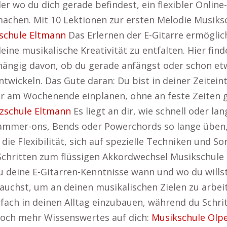
oder wo du dich gerade befindest, ein flexibler Onli
zu machen. Mit 10 Lektionen zur ersten Melodie Musik
schule Eltmann
Das Erlernen der E-Gitarre ermöglicht
eine musikalische Kreativität zu entfalten. Hier fi
ängig davon, ob du gerade anfängst oder schon etwa
entwickeln. Das Gute daran: Du bist in deiner Zeitein
 am Wochenende einplanen, ohne an feste Zeiten ge
zschule Eltmann
Es liegt an dir, wie schnell oder l
mmer-ons, Bends oder Powerchords so lange üben, bi
 die Flexibilität, sich auf spezielle Techniken und 
 Schritten zum flüssigen Akkordwechsel Musikschule 
u deine E-Gitarren-Kenntnisse wann und wo du wills
rauchst, um an deinen musikalischen Zielen zu arbeit
nfach in deinen Alltag einzubauen, während du Schritt
noch mehr Wissenswertes auf dich:
Musikschule Olp