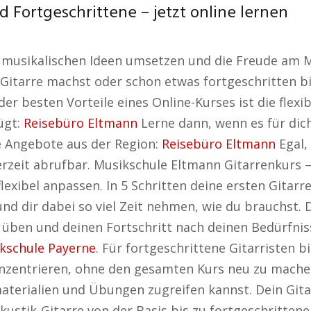
d Fortgeschrittene – jetzt online lernen
e musikalischen Ideen umsetzen und die Freude am 
 Gitarre machst oder schon etwas fortgeschritten bi
 der besten Vorteile eines Online-Kurses ist die flexib
ügt:
Reisebüro Eltmann
Lerne dann, wenn es für dic
le Angebote aus der Region:
Reisebüro Eltmann
Egal,
erzeit abrufbar. Musikschule Eltmann Gitarrenkurs 
exibel anpassen. In 5 Schritten deine ersten Gitarr
nd dir dabei so viel Zeit nehmen, wie du brauchst. 
ben und deinen Fortschritt nach deinen Bedürfniss
kschule Payerne
. Für fortgeschrittene Gitarristen bie
entrieren, ohne den gesamten Kurs neu zu machen. 
nmaterialien und Übungen zugreifen kannst. Dein Gi
Akustik-Gitarre von der Basis bis zu fortgeschritte