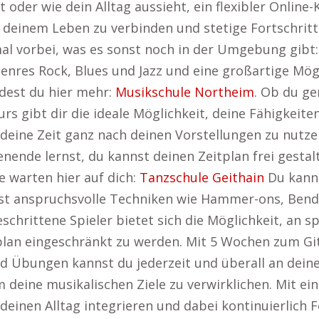
 oder wie dein Alltag aussieht, ein flexibler Online-
t deinem Leben zu verbinden und stetige Fortschrit
al vorbei, was es sonst noch in der Umgebung gibt
 Genres Rock, Blues und Jazz und eine großartige Mög
ndest du hier mehr:
Musikschule Northeim
. Ob du ge
rs gibt dir die ideale Möglichkeit, deine Fähigkeiten
deine Zeit ganz nach deinen Vorstellungen zu nutze
nde lernst, du kannst deinen Zeitplan frei gestalt
 warten hier auf dich:
Tanzschule Geithain
Du kanns
nst anspruchsvolle Techniken wie Hammer-ons, Bend
eschrittene Spieler bietet sich die Möglichkeit, an 
plan eingeschränkt zu werden. Mit 5 Wochen zum Git
d Übungen kannst du jederzeit und überall an deiner
m deine musikalischen Ziele zu verwirklichen. Mit ei
deinen Alltag integrieren und dabei kontinuierlich F