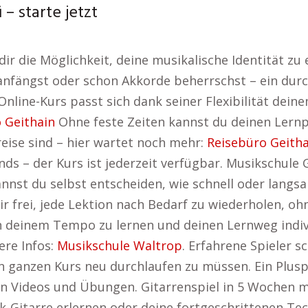
– starte jetzt
 dir die Möglichkeit, deine musikalische Identität z
 anfängst oder schon Akkorde beherrschst – ein durc
line-Kurs passt sich dank seiner Flexibilität deinem
 Geithain
Ohne feste Zeiten kannst du deinen Lern
reise sind – hier wartet noch mehr:
Reisebüro Geitha
s – der Kurs ist jederzeit verfügbar. Musikschule 
nnst du selbst entscheiden, wie schnell oder langsam
ir frei, jede Lektion nach Bedarf zu wiederholen, o
in deinem Tempo zu lernen und deinen Lernweg indivi
ere Infos:
Musikschule Waltrop
. Erfahrene Spieler sc
 ganzen Kurs neu durchlaufen zu müssen. Ein Pluspu
n Videos und Übungen. Gitarrenspiel in 5 Wochen m
k-Gitarre erlernen oder deine fortgeschrittenen Tec