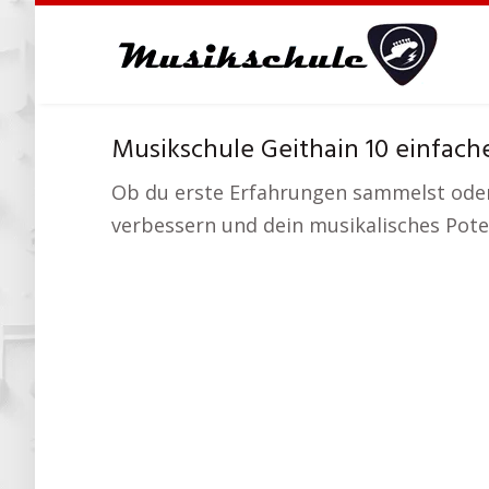
Skip
to
main
content
Musikschule Geithain 10 einfach
Ob du erste Erfahrungen sammelst oder 
verbessern und dein musikalisches Poten