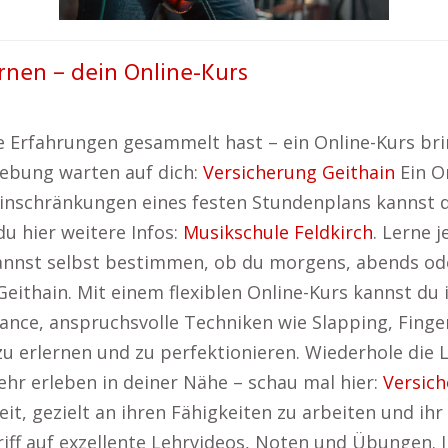
ernen – dein Online-Kurs
 Erfahrungen gesammelt hast – ein Online-Kurs bring
ebung warten auf dich:
Versicherung Geithain
Ein On
inschränkungen eines festen Stundenplans kannst d
du hier weitere Infos:
Musikschule Feldkirch
. Lerne 
annst selbst bestimmen, ob du morgens, abends ode
Geithain. Mit einem flexiblen Online-Kurs kannst du
hance, anspruchsvolle Techniken wie Slapping, Finge
erlernen und zu perfektionieren. Wiederhole die Le
ehr erleben in deiner Nähe – schau mal hier:
Versich
it, gezielt an ihren Fähigkeiten zu arbeiten und ihr 
riff auf exzellente Lehrvideos, Noten und Übungen. 