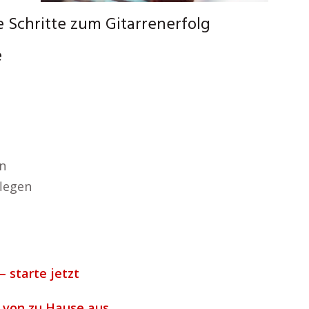
e Schritte zum Gitarrenerfolg
e
n
flegen
– starte jetzt
m von zu Hause aus