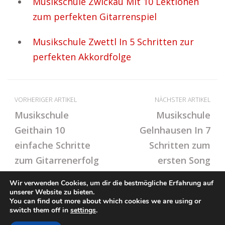
Musikschule Zwickau Mit 10 Lektionen
zum perfekten Gitarrenspiel
Musikschule Zwettl In 5 Schritten zur
perfekten Akkordfolge
VORHERIGER ARTIKEL
NÄCHSTER ARTIKEL
Musikschule
Musikschule
Geithain 10
Gelnhausen In 7
einfache Schritte
Schritten zum
zum Gitarrenerfolg
ersten Song
Wir verwenden Cookies, um dir die bestmögliche Erfahrung auf
unserer Website zu bieten.
You can find out more about which cookies we are using or
© Ton-Musikschule.de
switch them off in
settings
.