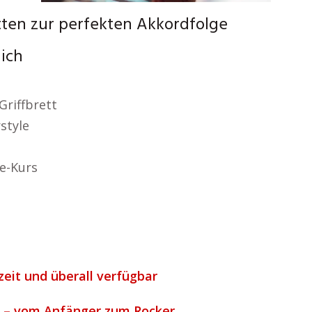
tten zur perfekten Akkordfolge
lich
Griffbrett
style
e-Kurs
zeit und überall verfügbar
re – vom Anfänger zum Rocker