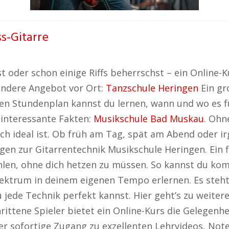
ss-Gitarre
oder schon einige Riffs beherrschst – ein Online-Kur
ondere Angebot vor Ort:
Tanzschule Heringen
Ein gr
sten Stundenplan kannst du lernen, wann und wo es f
 interessante Fakten:
Musikschule Bad Muskau
. Ohn
ich ideal ist. Ob früh am Tag, spät am Abend oder 
en zur Gitarrentechnik Musikschule Heringen. Ein fle
len, ohne dich hetzen zu müssen. So kannst du kom
lektrum in deinem eigenen Tempo erlernen. Es steht 
jede Technik perfekt kannst. Hier geht’s zu weiter
ittene Spieler bietet ein Online-Kurs die Gelegenhei
Der sofortige Zugang zu exzellenten Lehrvideos, Not