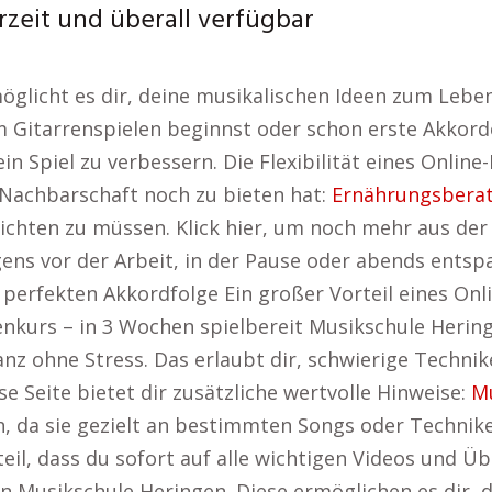
rzeit und überall verfügbar
möglicht es dir, deine musikalischen Ideen zum Leb
 Gitarrenspielen beginnst oder schon erste Akkorde
in Spiel zu verbessern. Die Flexibilität eines Onlin
e Nachbarschaft noch zu bieten hat:
Ernährungsbera
 richten zu müssen. Klick hier, um noch mehr aus d
s vor der Arbeit, in der Pause oder abends entspan
 perfekten Akkordfolge Ein großer Vorteil eines Onli
nkurs – in 3 Wochen spielbereit Musikschule Hering
 ganz ohne Stress. Das erlaubt dir, schwierige Tech
e Seite bietet dir zusätzliche wertvolle Hinweise:
Mu
ch, da sie gezielt an bestimmten Songs oder Techni
teil, dass du sofort auf alle wichtigen Videos und Ü
en Musikschule Heringen. Diese ermöglichen es dir, 