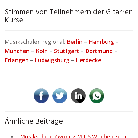
Stimmen von Teilnehmern der Gitarren
Kurse
Musikschulen regional:
Berlin
–
Hamburg
–
München
–
Köln
–
Stuttgart
–
Dortmund
–
Erlangen
–
Ludwigsburg
–
Herdecke
Ähnliche Beiträge
Musikschule Zwönitz Mit 5 Wochen zum