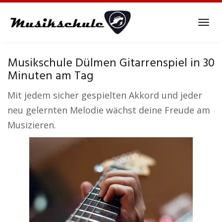
Skip
to
Tog
main
navi
content
Musikschule Dülmen Gitarrenspiel in 30
Minuten am Tag
Mit jedem sicher gespielten Akkord und jeder
neu gelernten Melodie wächst deine Freude am
Musizieren.