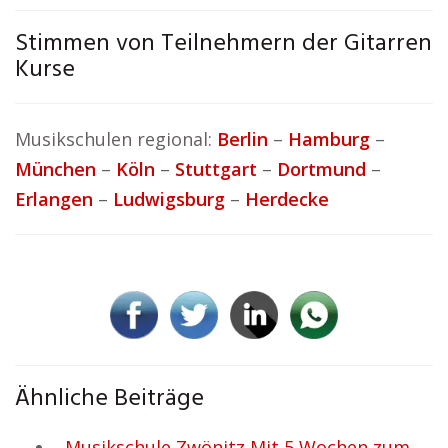
Stimmen von Teilnehmern der Gitarren
Kurse
Musikschulen regional:
Berlin
–
Hamburg
–
München
–
Köln
–
Stuttgart
–
Dortmund
–
Erlangen
–
Ludwigsburg
–
Herdecke
Ähnliche Beiträge
Musikschule Zwönitz Mit 5 Wochen zum