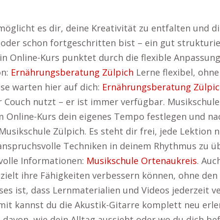
öglicht es dir, deine Kreativität zu entfalten und 
der schon fortgeschritten bist – ein gut strukturier
in Online-Kurs punktet durch die flexible Anpassung
on:
Ernährungsberatung Zülpich
Lerne flexibel, ohne
e warten hier auf dich:
Ernährungsberatung Zülpi
r Couch nutzt – er ist immer verfügbar. Musikschule 
 Online-Kurs dein eigenes Tempo festlegen und nach
usikschule Zülpich. Es steht dir frei, jede Lektion 
 anspruchsvolle Techniken in deinem Rhythmus zu üb
tvolle Informationen:
Musikschule Ortenaukreis
. Auc
e gezielt ihre Fähigkeiten verbessern können, ohne d
es ist, dass Lernmaterialien und Videos jederzeit v
mit kannst du die Akustik-Gitarre komplett neu erl
avon, wie dein Alltag aussieht oder wo du dich befi