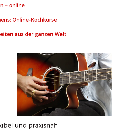
n – online
chens: Online-Kochkurse
hkeiten aus der ganzen Welt
exibel und praxisnah