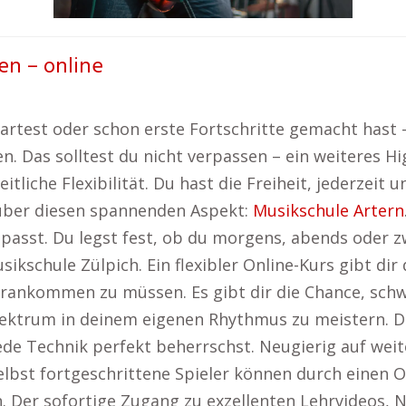
en – online
artest oder schon erste Fortschritte gemacht hast – 
en. Das solltest du nicht verpassen – ein weiteres H
tliche Flexibilität. Du hast die Freiheit, jederzeit 
 über diesen spannenden Aspekt:
Musikschule Artern
ch passt. Du legst fest, ob du morgens, abends oder
ikschule Zülpich. Ein flexibler Online-Kurs gibt di
rankommen zu müssen. Es gibt dir die Chance, schw
lektrum in deinem eigenen Rhythmus zu meistern. Du
jede Technik perfekt beherrschst. Neugierig auf we
lbst fortgeschrittene Spieler können durch einen O
n. Der sofortige Zugang zu exzellenten Lehrvideos, 