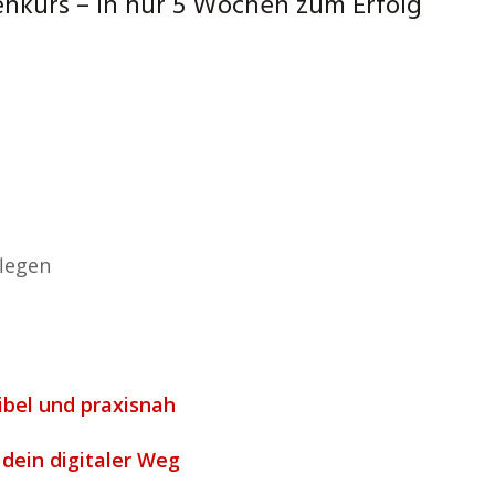
enkurs – in nur 5 Wochen zum Erfolg
flegen
xibel und praxisnah
 dein digitaler Weg