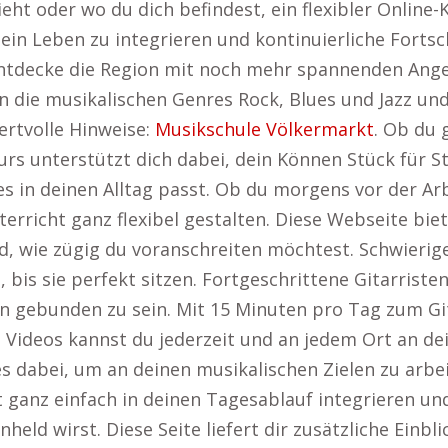
ht oder wo du dich befindest, ein flexibler Online-
dein Leben zu integrieren und kontinuierliche Fortsc
Entdecke die Region mit noch mehr spannenden Ang
in die musikalischen Genres Rock, Blues und Jazz un
ertvolle Hinweise:
Musikschule Völkermarkt
. Ob du 
urs unterstützt dich dabei, dein Können Stück für S
 es in deinen Alltag passt. Ob du morgens vor der A
richt ganz flexibel gestalten. Diese Webseite biete
nd, wie zügig du voranschreiten möchtest. Schwier
bis sie perfekt sitzen. Fortgeschrittene Gitarriste
an gebunden zu sein. Mit 15 Minuten pro Tag zum Gi
 Videos kannst du jederzeit und an jedem Ort an dei
s dabei, um an deinen musikalischen Zielen zu arbei
 ganz einfach in deinen Tagesablauf integrieren und
eld wirst. Diese Seite liefert dir zusätzliche Einbli